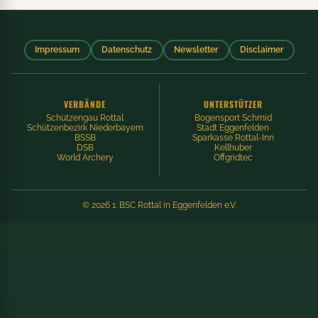
Impressum
Datenschutz
Newsletter
Disclaimer
VERBÄNDE
UNTERSTÜTZER
Schützengau Rottal
Bogensport Schmid
Schützenbezirk Niederbayern
Stadt Eggenfelden
BSSB
Sparkasse Rottal-Inn
DSB
Kellhuber
World Archery
Offgridtec
© 2026 1. BSC Rottal in Eggenfelden e.V.