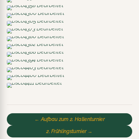
← Aufbau zum 2. Hallenturnier
2. Frühlingsturnier →