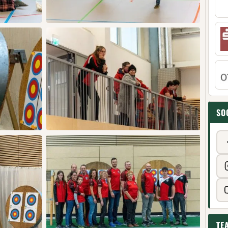
SO
TE