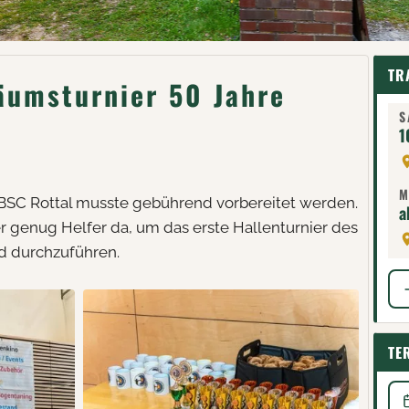
TR
äumsturnier 50 Jahre
S
1
M
 BSC Rottal musste gebührend vorbereitet werden.
a
genug Helfer da, um das erste Hallenturnier des
d durchzuführen.
TE