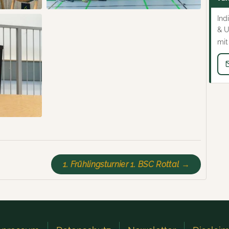
Ind
& U
mit
1. Frühlingsturnier 1. BSC Rottal →