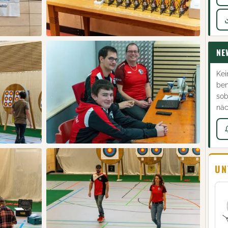
NE
Kei
ben
sob
näc
UN