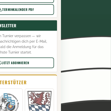
TERMINKALENDER PDF
WSLETTER
n Turnier verpassen — wir
achrichtigen dich per E-Mail,
ald die Anmeldung für das
hste Turnier startet.
JETZT ABONNIEREN
TERSTÜTZER