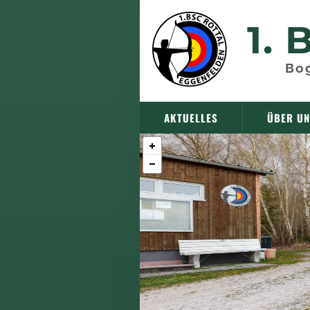
1.
B
Bog
AKTUELLES
ÜBER U