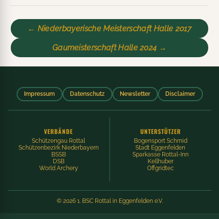
← Niederbayerische Meisterschaft Halle 2017
Gaumeisterschaft Halle 2024 →
Impressum
Datenschutz
Newsletter
Disclaimer
VERBÄNDE
UNTERSTÜTZER
Schützengau Rottal
Bogensport Schmid
Schützenbezirk Niederbayern
Stadt Eggenfelden
BSSB
Sparkasse Rottal-Inn
DSB
Kellhuber
World Archery
Offgridtec
© 2026 1. BSC Rottal in Eggenfelden e.V.